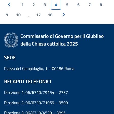
1
2
3
4
5
6
7
8
9
10
17
18
...
Commissario di Governo per il Giubileo
della Chiesa cattolica 2025
SEDE
Piazza del Campidoglio, 1 – 00186 Roma
RECAPITI TELEFONICI
Direzione 1: 06/6710/79154 – 2737
Direzione 2: 06/6710/71059 – 9509
Direzione 3: 06/6710/4538 – 3895