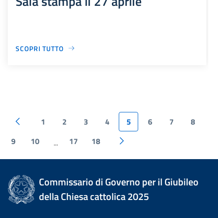
Sala stampa il 27 aprile
SCOPRI TUTTO
1
2
3
4
5
6
7
8
9
10
17
18
...
Commissario di Governo per il Giubileo
della Chiesa cattolica 2025