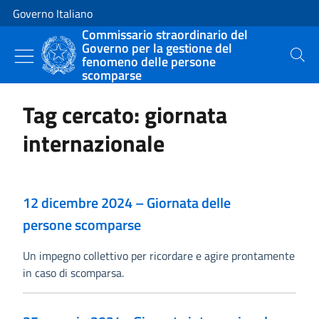
Vai al contenuto
Vai alla navigazione del sito
Governo Italiano
Commissario straordinario del
Governo per la gestione del
fenomeno delle persone
Cerca
scomparse
Tag cercato: giornata
internazionale
12 dicembre 2024 – Giornata delle
persone scomparse
Un impegno collettivo per ricordare e agire prontamente
in caso di scomparsa.