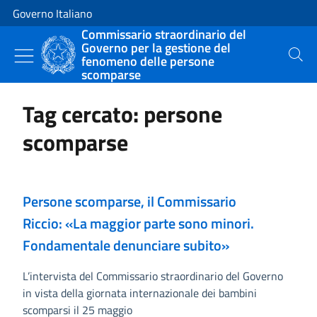
Vai al contenuto
Vai alla navigazione del sito
Governo Italiano
Commissario straordinario del
Governo per la gestione del
fenomeno delle persone
Cerca
scomparse
Tag cercato: persone
scomparse
Persone scomparse, il Commissario
Riccio: «La maggior parte sono minori.
Fondamentale denunciare subito»
L’intervista del Commissario straordinario del Governo
in vista della giornata internazionale dei bambini
scomparsi il 25 maggio