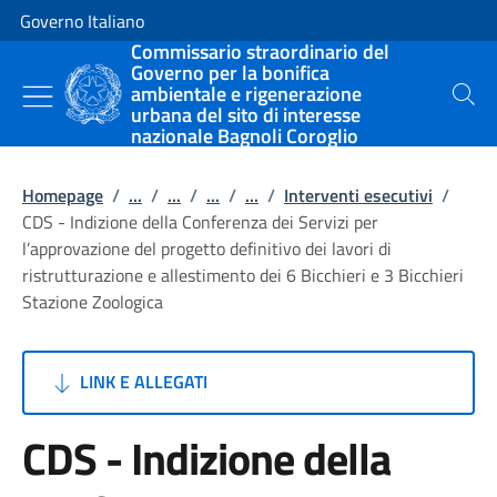
Vai al contenuto
Vai alla navigazione del sito
Governo Italiano
Commissario straordinario del
Governo per la bonifica
ambientale e rigenerazione
Cerca
urbana del sito di interesse
nazionale Bagnoli Coroglio
Homepage
/
...
/
...
/
...
/
...
/
Interventi esecutivi
/
CDS - Indizione della Conferenza dei Servizi per
l’approvazione del progetto definitivo dei lavori di
ristrutturazione e allestimento dei 6 Bicchieri e 3 Bicchieri
Stazione Zoologica
LINK E ALLEGATI
CDS - Indizione della