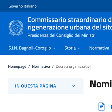
Vai al contenuto
Vai alla navigazione del sito
Governo Italiano
Commissario straordinario de
rigenerazione urbana del sit
Presidenza del Consiglio dei Ministri
S.I.N. Bagnoli-Coroglio
Storia
Normativa
Homepage
/
Normativa
/
Decreti organizzativi
Nomi
IN QUESTA PAGINA