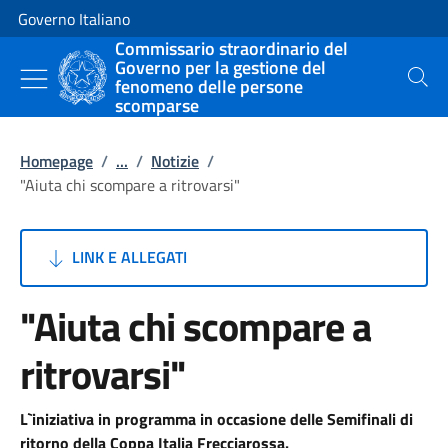
Vai al contenuto
Vai alla navigazione del sito
Governo Italiano
Commissario straordinario del
Governo per la gestione del
fenomeno delle persone
Cerca
scomparse
Homepage
/
...
/
Notizie
/
"Aiuta chi scompare a ritrovarsi"
LINK E ALLEGATI
"Aiuta chi scompare a
ritrovarsi"
L`iniziativa in programma in occasione delle Semifinali di
ritorno della Coppa Italia Frecciarossa.