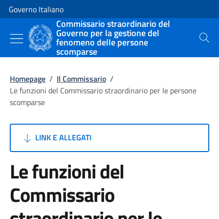
Vai al contenuto
Vai alla navigazione del sito
Governo Italiano
Commissario straordinario del
Governo per la gestione del
fenomeno delle persone
Cerca
scomparse
Homepage
/
Il Commissario
/
Le funzioni del Commissario straordinario per le persone
scomparse
LINK E ALLEGATI
Le funzioni del
Commissario
straordinario per le