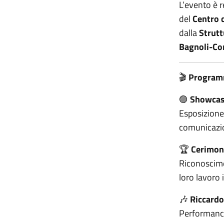
L’evento è r
del
Centro 
dalla
Strutt
Bagnoli-Co
🎬
Programm
🟣
Showcas
Esposizione 
comunicazion
🏆
Cerimon
Riconoscimen
loro lavoro 
🎶
Riccardo
Performance