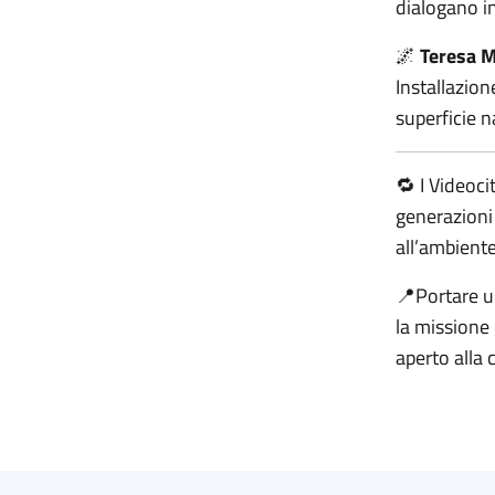
dialogano i
🌌
Teresa 
Installazion
superficie n
🔁 I Videoc
generazioni 
all’ambiente
📍Portare u
la missione 
aperto alla c