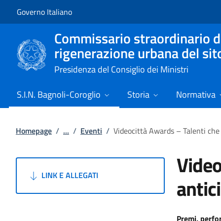
Vai al contenuto
Vai alla navigazione del sito
Governo Italiano
Commissario straordinario de
rigenerazione urbana del sit
Presidenza del Consiglio dei Ministri
S.I.N. Bagnoli-Coroglio
Storia
Normativa
Homepage
/
...
/
Eventi
/
Videocittà Awards – Talenti che 
Video
LINK E ALLEGATI
antic
Premi, perfo