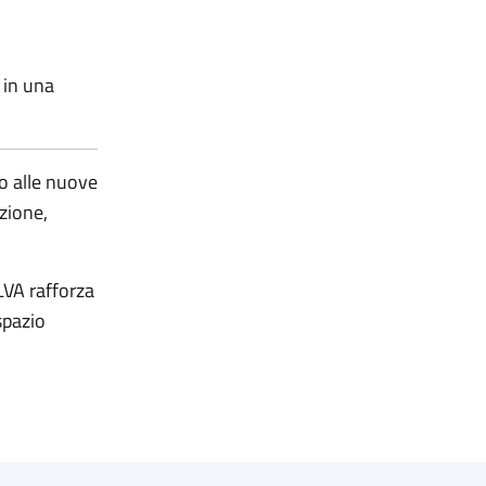
 in una
to alle nuove
zione,
LVA rafforza
spazio