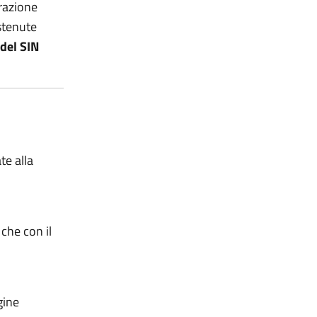
razione
ostenute
del SIN
te alla
 che con il
gine