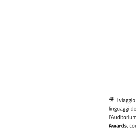
🎥 Il viaggi
linguaggi d
l’Auditoriu
Awards
, c