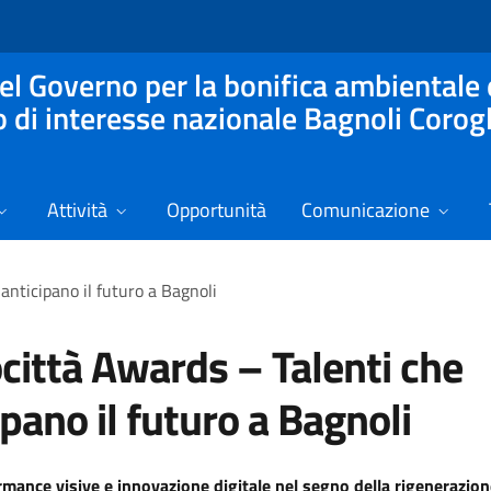
l Governo per la bonifica ambientale 
o di interesse nazionale Bagnoli Corog
Attività
Opportunità
Comunicazione
anticipano il futuro a Bagnoli
città Awards – Talenti che
ipano il futuro a Bagnoli
rmance visive e innovazione digitale nel segno della rigenerazio