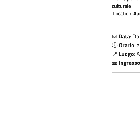
culturale
Location:
Au
📅
Data
: D
🕔
Orario
: 
📍
Luogo
: 
🎫
Ingresso