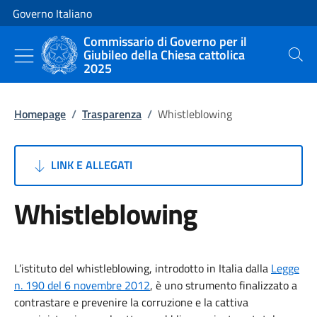
Vai al contenuto
Vai alla navigazione del sito
Governo Italiano
Commissario di Governo per il
Giubileo della Chiesa cattolica
Cerca
2025
Homepage
/
Trasparenza
/
Whistleblowing
LINK E ALLEGATI
Whistleblowing
L’istituto del whistleblowing, introdotto in Italia dalla
Legge
n. 190 del 6 novembre 2012
, è uno strumento finalizzato a
contrastare e prevenire la corruzione e la cattiva