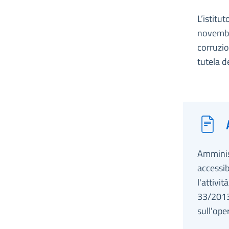
L’istitu
novembre
corruzio
tutela d
Amminist
accessib
l'attivi
33/2013,
sull'oper