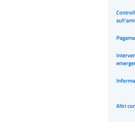
Controlli
sull'am
Pagame
Interven
emerge
Informa
Altri co