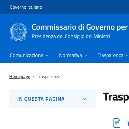
Vai al contenuto
Vai alla navigazione del sito
Governo Italiano
Commissario di Governo per i
Presidenza del Consiglio dei Ministri
Comunicazione
Normativa
Trasparenza
Homepage
/
Trasparenza
Tras
IN QUESTA PAGINA