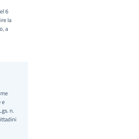
el 6
re la
o, a
come
e e
Lgs. n.
ittadini