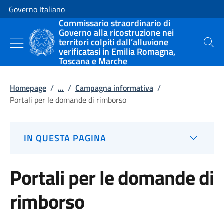
Vai al contenuto
Vai alla navigazione del sito
Governo Italiano
Commissario straordinario di
Governo alla ricostruzione nei
territori colpiti dall’alluvione
Cerca
verificatasi in Emilia Romagna,
Toscana e Marche
Homepage
/
...
/
Campagna informativa
/
Portali per le domande di rimborso
IN QUESTA PAGINA
Portali per le domande di
rimborso