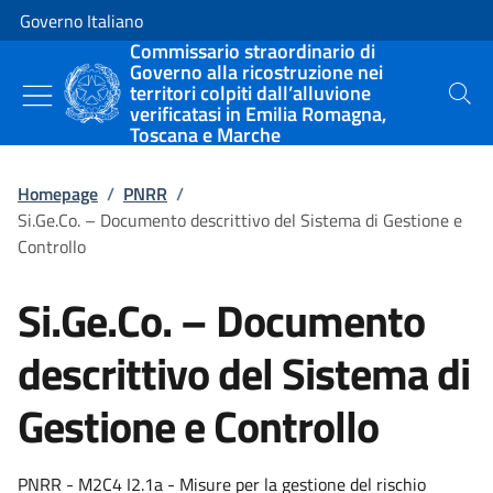
Vai al contenuto
Vai alla navigazione del sito
Governo Italiano
Commissario straordinario di
Governo alla ricostruzione nei
territori colpiti dall’alluvione
Cerca
verificatasi in Emilia Romagna,
Toscana e Marche
Homepage
/
PNRR
/
Si.Ge.Co. – Documento descrittivo del Sistema di Gestione e
Controllo
Si.Ge.Co. – Documento
descrittivo del Sistema di
Gestione e Controllo
PNRR - M2C4 I2.1a - Misure per la gestione del rischio