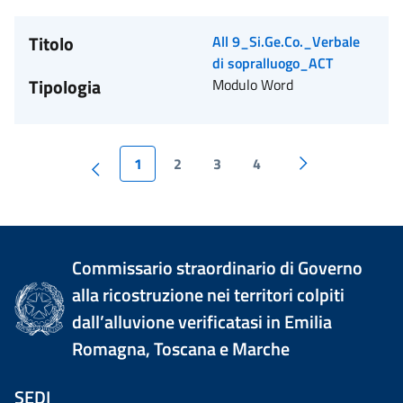
Titolo
All 9_Si.Ge.Co._Verbale
di sopralluogo_ACT
Tipologia
Modulo Word
1
2
3
4
Commissario straordinario di Governo
alla ricostruzione nei territori colpiti
dall’alluvione verificatasi in Emilia
Romagna, Toscana e Marche
SEDI