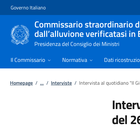
Vai al contenuto
Vai alla navigazione del sito
Governo Italiano
Commissario straordinario di 
dall’alluvione verificatasi 
Presidenza del Consiglio dei Ministri
Il Commissario
Normativa
Dati ricostruzi
Homepage
/
...
/
Interviste
/
Intervista al quotidiano "Il 
Inter
del 2