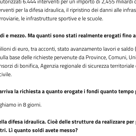
utorizzati 6.444 interventi per un importo di 2,455 miliardi d
erventi per la difesa idraulica, il ripristino dei danni alle infra
rroviarie, le infrastrutture sportive e le scuole.
rdi e mezzo. Ma quanti sono stati realmente erogati fino 
lioni di euro, tra acconti, stato avanzamento lavori e saldo (
sulla base delle richieste pervenute da Province, Comuni, Un
orzi di bonifica, Agenzia regionale di sicurezza territoriale 
ivile.
rriva la richiesta a quanto erogate i fondi quanto tempo
ghiamo in 8 giorni.
lla difesa idraulica. Cioè delle strutture da realizzare per
tri. Lì quanto soldi avete messo?