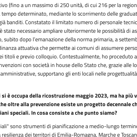
vo (fino a un massimo di 250 unità, di cui 216 per la region
tempo determinato, mediante lo scorrimento delle graduato
già banditi. Constatato il limitato numero di personale tecni
 è stato necessario ampliare ulteriormente le possibilità di 
to, subito dopo l’emanazione della norma primaria, a settem
rdinanza attuativa che permette ai comuni di assumere pers
ei titoli e previo colloquio. Contestualmente, ho proceduto 
nvenzioni con società in house dello Stato che, grazie alle l
amministrative, supportano gli enti locali nelle progettualità
i si è occupa della ricostruzione maggio 2023, ma ha più v
che oltre alla prevenzione esiste un progetto decennale ch
ani speciali. In cosa consiste a che punto siamo?
ciali" sono strumenti di pianificazione a medio-lungo termine
a resilienza dei territori di Emilia-Romagna, Marche e Toscan