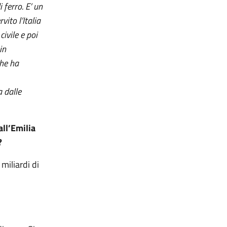
 ferro. E’ un
ito l’Italia
ivile e poi
in
che ha
 dalle
all’Emilia
?
miliardi di