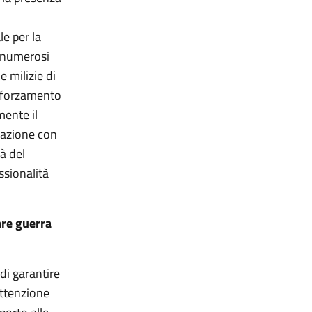
e per la
i numerosi
e milizie di
afforzamento
mente il
erazione con
tà del
ssionalità
are guerra
di garantire
attenzione