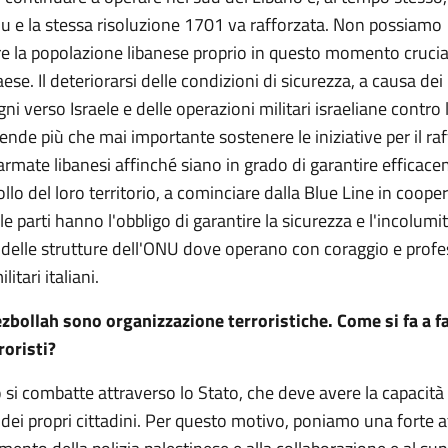
lu e la stessa risoluzione 1701 va rafforzata. Non possiamo
 la popolazione libanese proprio in questo momento crucial
aese. Il deteriorarsi delle condizioni di sicurezza, a causa de
gni verso Israele e delle operazioni militari israeliane contro l
ende più che mai importante sostenere le iniziative per il r
armate libanesi affinché siano in grado di garantire efficace
llo del loro territorio, a cominciare dalla Blue Line in coop
 le parti hanno l'obbligo di garantire la sicurezza e l'incolumi
 delle strutture dell'ONU dove operano con coraggio e profe
litari italiani.
bollah sono organizzazione terroristiche. Come si fa a f
roristi?
o si combatte attraverso lo Stato, che deve avere la capacità 
 dei propri cittadini. Per questo motivo, poniamo una forte 