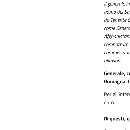
Il generale F
uomo del Sud 
da Tenente C
come General
Afghanistan.
combattuto il
commissario 
alluvioni.
Generale, c
Romagna. Qu
Per gli inte
euro.
Di questi, 