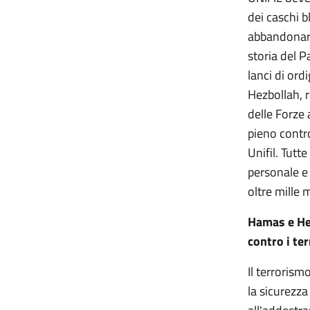
dei caschi b
abbandonare
storia del P
lanci di ordi
Hezbollah, r
delle Forze 
pieno contro
Unifil. Tutte
personale e
oltre mille mi
Hamas e Hez
contro i ter
Il terrorism
la sicurezza