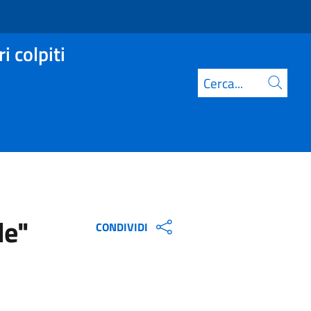
i colpiti
Cerca
le"
CONDIVIDI