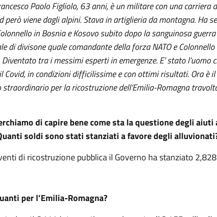
rancesco Paolo Figliolo, 63 anni, è un militare con una carriera di
però viene dagli alpini. Stava in artiglieria da montagna. Ha serv
olonnello in Bosnia e Kosovo subito dopo la sanguinosa guerra c
e di divisone quale comandante della forza NATO e Colonnello 
 Diventato tra i messimi esperti in emergenze. E’ stato l’uomo 
 Covid, in condizioni difficilissime e con ottimi risultati. Ora è il
straordinario per la ricostruzione dell’Emilia-Romagna travolta
erchiamo di capire bene come sta la questione degli aiuti 
anti soldi sono stati stanziati a favore degli alluvionati
rventi di ricostruzione pubblica il Governo ha stanziato 2,828 
quanti per l’Emilia-Romagna?