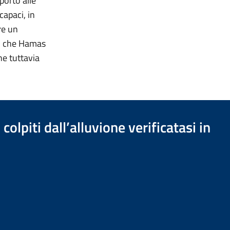
porto alle
capaci, in
re un
ci che Hamas
he tuttavia
olpiti dall’alluvione verificatasi in