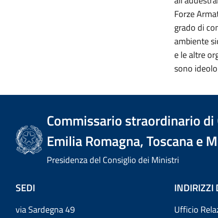
all'addestra
Forze Armate
grado di co
ambiente si
e le altre o
sono ideolog
Commissario straordinario di Go
Emilia Romagna, Toscana e M
Presidenza del Consiglio dei Ministri
SEDI
INDIRIZZI
via Sardegna 49
Ufficio Rela