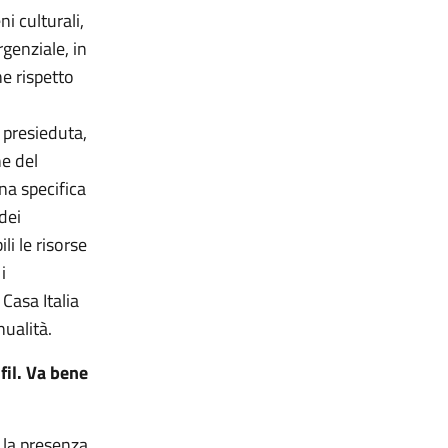
i culturali,
genziale, in
ne rispetto
 presieduta,
ne del
na specifica
dei
li le risorse
i
Casa Italia
nualità.
fil. Va bene
 la presenza