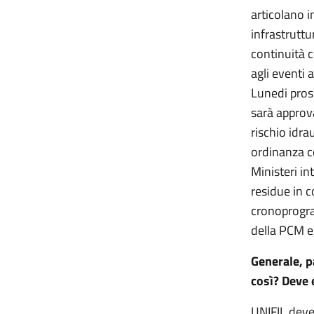
articolano i
infrastruttu
continuità c
agli eventi 
Lunedi pros
sarà approva
rischio idra
ordinanza c
Ministeri in
residue in c
cronoprogra
della PCM e 
Generale, p
così? Deve 
UNIFIL deve