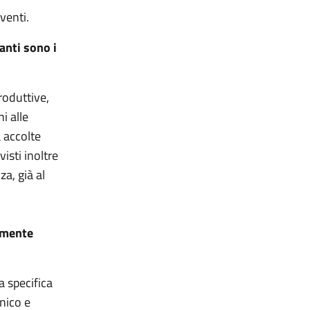
venti.
uanti sono i
roduttive,
i alle
 accolte
isti inoltre
a, già al
emente
 specifica
cnico e