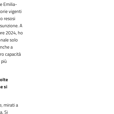
e Emilia-
rie vigenti
co resosi
assunzione. A
bre 2024, ho
onale solo
anche a
oro capacità
 più
olte
e si
, mirati a
a. Si