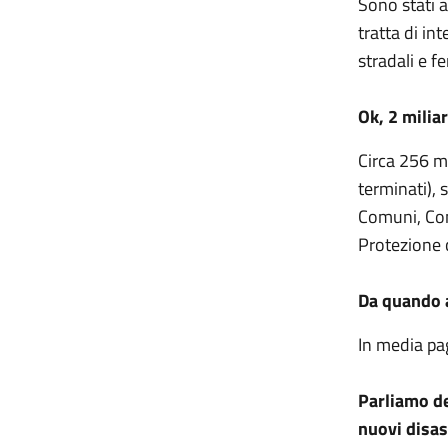
Sono stati a
tratta di int
stradali e fe
Ok, 2 milia
Circa 256 mi
terminati), 
Comuni, Cons
Protezione c
Da quando a
In media pa
Parliamo de
nuovi disas