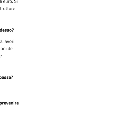
i euro. Si
strutture
adesso?
a lavori
ioni dei
e
 passa?
 prevenire