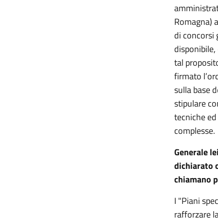
amministrati
Romagna) a 
di concorsi 
disponibile,
tal proposi
firmato l’o
sulla base d
stipulare co
tecniche ed 
complesse.
Generale le
dichiarato 
chiamano pi
I "Piani spe
rafforzare l