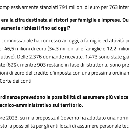
complessivamente stanziati 791 milioni di euro per 763 inter
 era la cifra destinata ai ristori per famiglie e imprese. Q
tivamente richiesti fino ad oggi?
 commissariale ha concesso ad oggi, a famiglie ed attività p
er 46,5 milioni di euro (34,3 milioni alle famiglie e 12,2 milion
duttive). Delle 2.376 domande ricevute, 1.473 sono state già
e (62%), mentre 903 restano in fase di istruttoria. Sono prev
lioni di euro del credito d’imposta con una prossima ordinanz
 Corte dei conti.
ordinanze prevedono la possibilità di assumere più veloc
ecnico-amministrativo sul territorio.
bre 2023, su mia proposta, il Governo ha adottato una norma
sto la possibilità per gli enti locali di assumere personale te