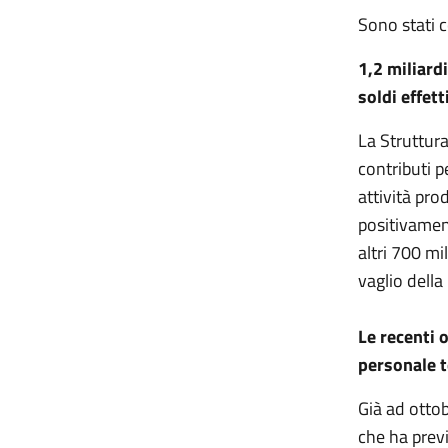
Sono stati 
1,2 miliardi
soldi effet
La Struttura
contributi p
attività pro
positivament
altri 700 mi
vaglio della
Le recenti 
personale t
Già ad otto
che ha previ