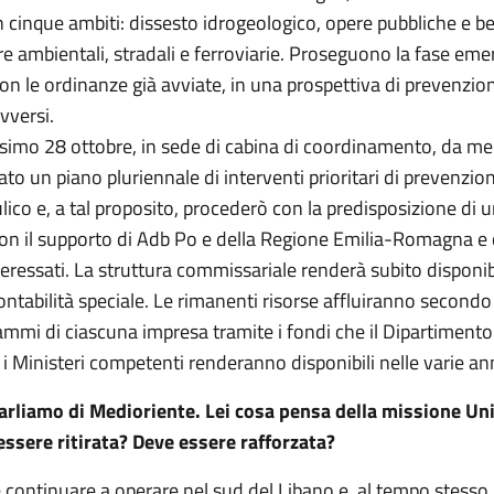
n cinque ambiti: dissesto idrogeologico, opere pubbliche e ben
re ambientali, stradali e ferroviarie. Proseguono la fase emer
on le ordinanze già avviate, in una prospettiva di prevenzio
avversi.
simo 28 ottobre, in sede di cabina di coordinamento, da me
to un piano pluriennale di interventi prioritari di prevenzio
ulico e, a tal proposito, procederò con la predisposizione di u
on il supporto di Adb Po e della Regione Emilia-Romagna e 
teressati. La struttura commissariale renderà subito disponibi
ontabilità speciale. Le rimanenti risorse affluiranno secondo 
mmi di ciascuna impresa tramite i fondi che il Dipartimento 
i Ministeri competenti renderanno disponibili nelle varie an
arliamo di Medioriente. Lei cosa pensa della missione Uni
essere ritirata? Deve essere rafforzata?
 continuare a operare nel sud del Libano e, al tempo stesso,