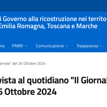
Governo alla ricostruzione nei territor
in Emilia Romagna, Toscana e Marche
one
PNRR
Comunicazione
Trasparenza
Giornale" del 26 Ottobre 2024
vista al quotidiano "Il Giorna
6 Ottobre 2024