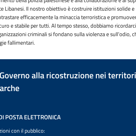
mento della polizia palestinese e alla collaborazione e al sup
 Libanesi. Il nostro obiettivo è costruire istituzioni solide e 
ntrastare efficacemente la minaccia terroristica e promuove
curo e stabile per tutti. Al tempo stesso, dobbiamo ricordar
rganizzazioni criminali si fondano sulla violenza e sull’odio, c
ie fallimentari.
verno alla ricostruzione nei territori c
arche
 DI POSTA ELETTRONICA
zioni con il pubblico: