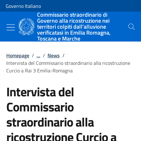
Vai al contenuto
Vai alla navigazione del sito
Governo Italiano
Commissario straordinario di
Governo alla ricostruzione nei
territori colpiti dall’alluvione
Cerca
verificatasi in Emilia Romagna,
Toscana e Marche
Homepage
/
...
/
News
/
Intervista del Commissario straordinario alla ricostruzione
Curcio a Rai 3 Emilia-Romagna
Intervista del
Commissario
straordinario alla
ricostruzione Curcio a