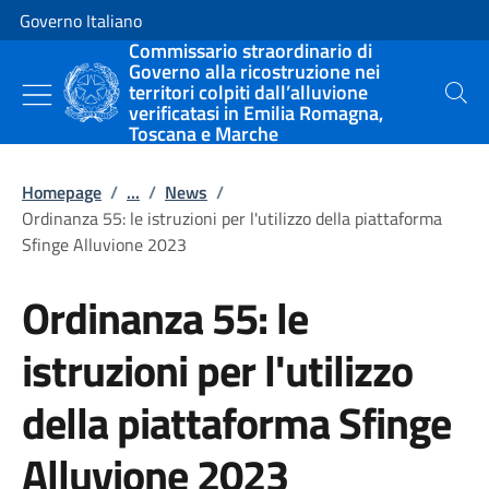
Vai al contenuto
Vai alla navigazione del sito
Governo Italiano
Commissario straordinario di
Governo alla ricostruzione nei
territori colpiti dall’alluvione
Cerca
verificatasi in Emilia Romagna,
Toscana e Marche
Homepage
/
...
/
News
/
Ordinanza 55: le istruzioni per l'utilizzo della piattaforma
Sfinge Alluvione 2023
Ordinanza 55: le
istruzioni per l'utilizzo
della piattaforma Sfinge
Alluvione 2023