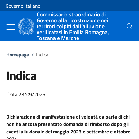
Vai al contenuto
Vai alla navigazione del sito
Governo Italiano
Commissario straordinario di
Governo alla ricostruzione nei
territori colpiti dall’alluvione
Cerca
verificatasi in Emilia Romagna,
Toscana e Marche
Homepage
/
Indica
Indica
Data 23/09/2025
Dichiarazione di manifestazione di volontà da parte di chi
non ha ancora presentato domanda di rimborso dopo gli
eventi alluvionale del maggio 2023 e settembre e ottobre