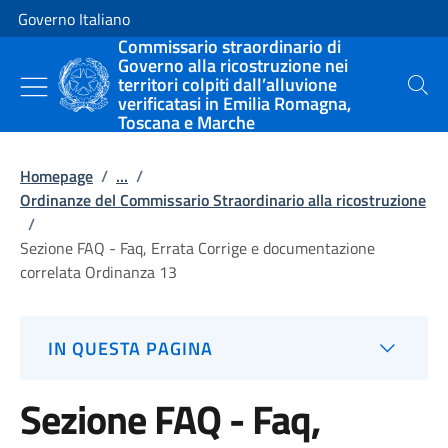
Vai al contenuto
Vai alla navigazione del sito
Governo Italiano
Commissario straordinario di
Governo alla ricostruzione nei
territori colpiti dall’alluvione
Cerca
verificatasi in Emilia Romagna,
Toscana e Marche
Homepage
/
...
/
Ordinanze del Commissario Straordinario alla ricostruzione
/
Sezione FAQ - Faq, Errata Corrige e documentazione
correlata Ordinanza 13
IN QUESTA PAGINA
Sezione FAQ - Faq,