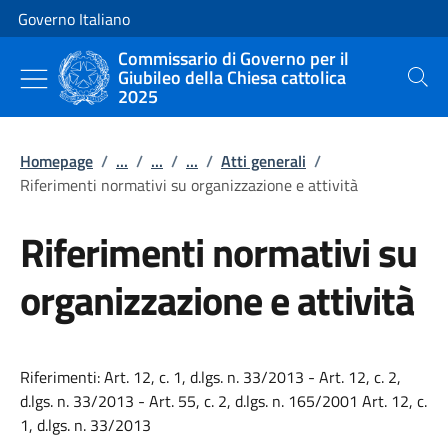
Vai al contenuto
Vai alla navigazione del sito
Governo Italiano
Commissario di Governo per il
Giubileo della Chiesa cattolica
Cerca
2025
Homepage
/
...
/
...
/
...
/
Atti generali
/
Riferimenti normativi su organizzazione e attività
Riferimenti normativi su
organizzazione e attività
Riferimenti: Art. 12, c. 1, d.lgs. n. 33/2013 - Art. 12, c. 2,
d.lgs. n. 33/2013 - Art. 55, c. 2, d.lgs. n. 165/2001 Art. 12, c.
1, d.lgs. n. 33/2013