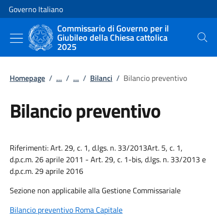
Vai al contenuto
Vai alla navigazione del sito
Governo Italiano
Commissario di Governo per il
Giubileo della Chiesa cattolica
Cerca
2025
Homepage
/
...
/
...
/
Bilanci
/
Bilancio preventivo
Bilancio preventivo
Riferimenti: Art. 29, c. 1, d.lgs. n. 33/2013Art. 5, c. 1,
d.p.c.m. 26 aprile 2011 - Art. 29, c. 1-bis, d.lgs. n. 33/2013 e
d.p.c.m. 29 aprile 2016
Sezione non applicabile alla Gestione Commissariale
Bilancio preventivo Roma Capitale