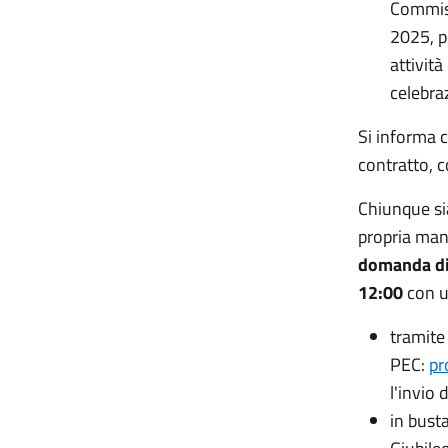
Commiss
2025, pe
attività
celebraz
Si informa c
contratto, 
Chiunque sia
propria man
domanda di 
12:00
con u
tramite 
PEC:
pr
l'invio
in bust