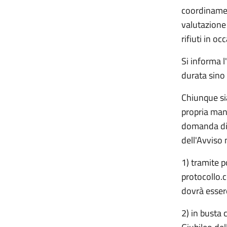
coordinamen
valutazione
rifiuti in o
Si informa l
durata sino
Chiunque sia
propria man
domanda di p
dell'Avviso
1) tramite p
protocollo.
dovrà esser
2) in busta 