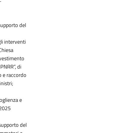
 supporto del
i interventi
 Chiesa
Investimento
 PNRR”, di
o e raccordo
nistri;
oglienza e
 2025
 supporto del