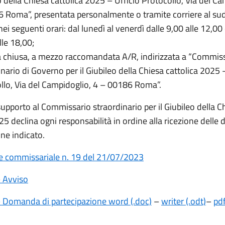
o della Chiesa cattolica 2025 – Ufficio Protocollo, Via del Ca
 Roma”, presentata personalmente o tramite corriere al su
nei seguenti orari: dal lunedì al venerdì dalle 9,00 alle 12,00 
lle 18,00;
a chiusa, a mezzo raccomandata A/R, indirizzata a “Commis
nario di Governo per il Giubileo della Chiesa cattolica 2025 
llo, Via del Campidoglio, 4 – 00186 Roma”.
 supporto al Commissario straordinario per il Giubileo della C
25 declina ogni responsabilità in ordine alla ricezione dell
ine indicato.
e commissariale n. 19 del 21/07/2023
– Avviso
– Domanda di partecipazione word (.doc)
–
writer (.odt)
–
pdf
________________________________________