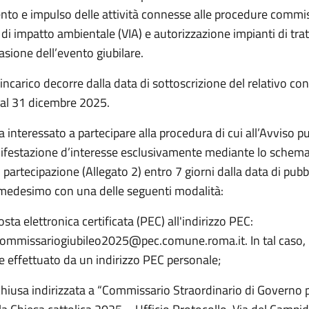
to e impulso delle attività connesse alle procedure commiss
 di impatto ambientale (VIA) e autorizzazione impianti di tr
ccasione dell’evento giubilare.
'incarico decorre dalla data di sottoscrizione del relativo co
 al 31 dicembre 2025.
 interessato a partecipare alla procedura di cui all’Avviso pu
ifestazione d’interesse esclusivamente mediante lo schema
artecipazione (Allegato 2) entro 7 giorni dalla data di pubb
 medesimo con una delle seguenti modalità:
osta elettronica certificata (PEC) all'indirizzo PEC:
commissariogiubileo2025@pec.comune.roma.it. In tal caso, l
e effettuato da un indirizzo PEC personale;
chiusa indirizzata a “Commissario Straordinario di Governo p