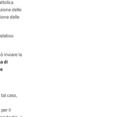
ttolica
azione delle
sione delle
relativo
ò inviare la
a di
re
n tal caso,
per il