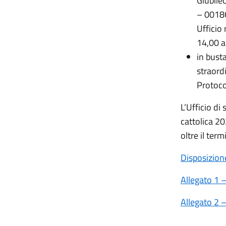
Giubile
– 00186
Ufficio 
14,00 a
in bust
straordi
Protoco
L’Ufficio di
cattolica 20
oltre il term
Disposizion
Allegato 1 
Allegato 2 
________