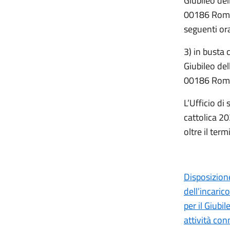
Giubileo del
00186 Roma”
seguenti ora
3) in busta 
Giubileo del
00186 Roma
L’Ufficio di
cattolica 20
oltre il term
Disposizion
dell’incari
per il Giubi
attività co