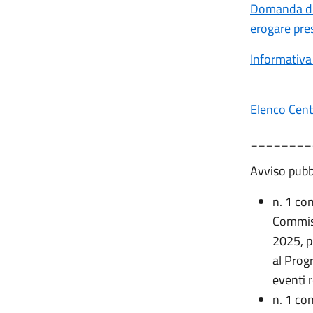
Domanda di p
erogare pres
Informativa
Elenco Cent
________
Avviso pubbl
n. 1 con
Commiss
2025, p
al Prog
eventi r
n. 1 con