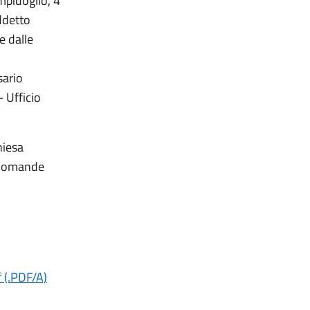
mpidoglio, 4
ddetto
e dalle
sario
– Ufficio
hiesa
e domande
 (.PDF/A)
_