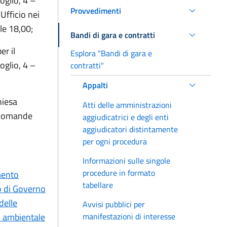
oglio, 4 –
Provvedimenti
Ufficio nei
lle 18,00;
Bandi di gara e contratti
er il
Esplora "Bandi di gara e
oglio, 4 –
contratti"
Appalti
hiesa
Atti delle amministrazioni
e domande
aggiudicatrici e degli enti
aggiudicatori distintamente
per ogni procedura
Informazioni sulle singole
procedure in formato
mento
tabellare
o di Governo
delle
Avvisi pubblici per
o ambientale
manifestazioni di interesse