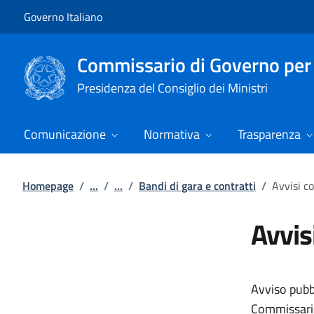
Vai al contenuto
Vai alla navigazione del sito
Governo Italiano
Commissario di Governo per i
Presidenza del Consiglio dei Ministri
Comunicazione
Normativa
Trasparenza
Homepage
/
...
/
...
/
Bandi di gara e contratti
/
Avvisi co
Avvis
Avviso pubbl
Commissario 