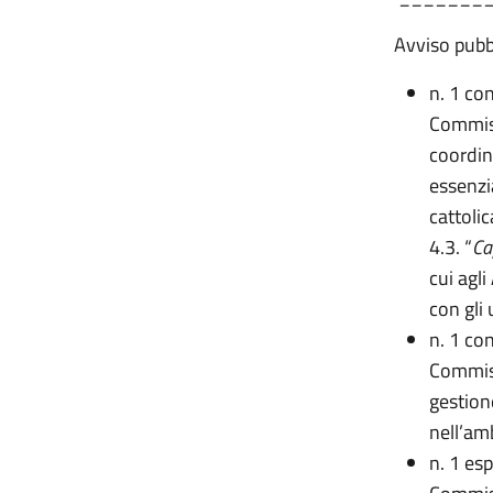
Avviso pubbl
n. 1 con
Commiss
coordin
essenzia
cattoli
4.3. “
Ca
cui agl
con gli 
n. 1 con
Commiss
gestione
nell’amb
n. 1 es