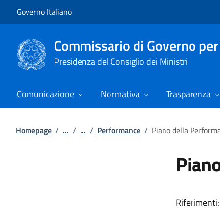
Vai al contenuto
Vai alla navigazione del sito
Governo Italiano
Commissario di Governo per i
Presidenza del Consiglio dei Ministri
Comunicazione
Normativa
Trasparenza
Homepage
/
...
/
...
/
Performance
/
Piano della Perform
Piano
Riferimenti: 