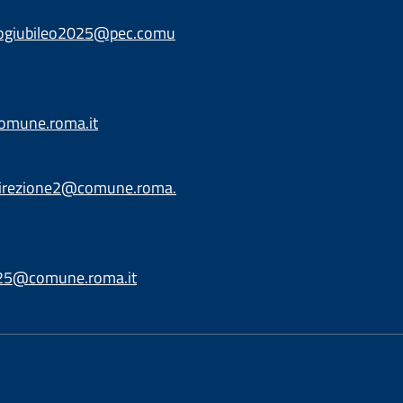
iogiubileo2025@pec.comu
omune.roma.it
direzione2@comune.roma.
025@comune.roma.it