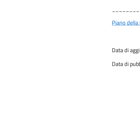
________
Piano della
Data di ag
Data di pub