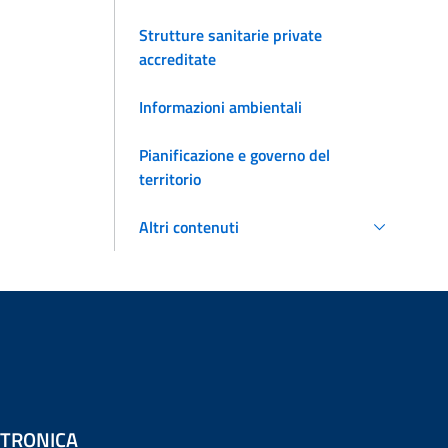
Strutture sanitarie private
accreditate
Informazioni ambientali
Pianificazione e governo del
territorio
Altri contenuti
ETTRONICA