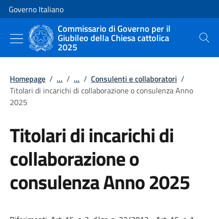
Vai al contenuto
Vai alla navigazione del sito
Governo Italiano
Commissario di Governo per il
Giubileo della Chiesa cattolica
Cerca
2025
Homepage
/
...
/
...
/
Consulenti e collaboratori
/
Titolari di incarichi di collaborazione o consulenza Anno
2025
Titolari di incarichi di
collaborazione o
consulenza Anno 2025