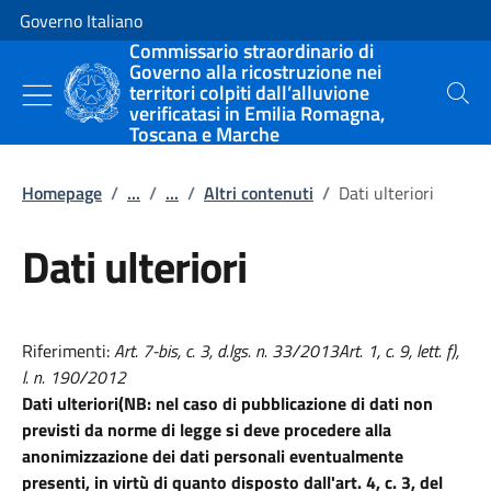
Vai al contenuto
Vai alla navigazione del sito
Governo Italiano
Commissario straordinario di
Governo alla ricostruzione nei
territori colpiti dall’alluvione
Cerca
verificatasi in Emilia Romagna,
Toscana e Marche
Homepage
/
...
/
...
/
Altri contenuti
/
Dati ulteriori
Dati ulteriori
Riferimenti:
Art. 7-bis, c. 3, d.lgs. n. 33/2013Art. 1, c. 9, lett. f),
l. n. 190/2012
Dati ulteriori(NB: nel caso di pubblicazione di dati non
previsti da norme di legge si deve procedere alla
anonimizzazione dei dati personali eventualmente
presenti, in virtù di quanto disposto dall'art. 4, c. 3, del