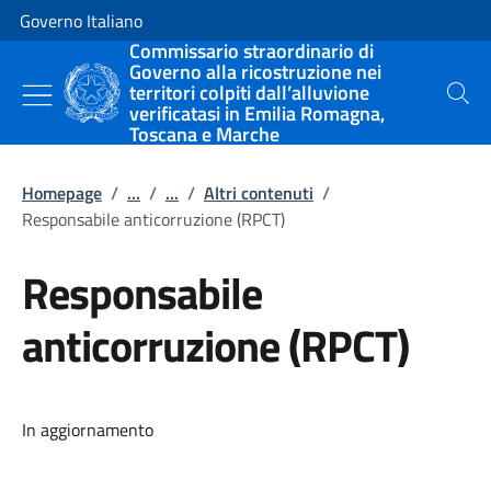
Vai al contenuto
Vai alla navigazione del sito
Governo Italiano
Commissario straordinario di
Governo alla ricostruzione nei
territori colpiti dall’alluvione
Cerca
verificatasi in Emilia Romagna,
Toscana e Marche
Homepage
/
...
/
...
/
Altri contenuti
/
Responsabile anticorruzione (RPCT)
Responsabile
anticorruzione (RPCT)
In aggiornamento