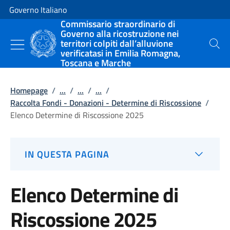
Vai al contenuto
Vai alla navigazione del sito
Governo Italiano
Commissario straordinario di
Governo alla ricostruzione nei
territori colpiti dall’alluvione
Cerca
verificatasi in Emilia Romagna,
Toscana e Marche
Homepage
/
...
/
...
/
...
/
Raccolta Fondi - Donazioni - Determine di Riscossione
/
Elenco Determine di Riscossione 2025
IN QUESTA PAGINA
Elenco Determine di
Riscossione 2025