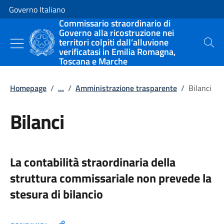
Vai al contenuto
Vai alla navigazione del sito
Governo Italiano
Commissario straordinario di
Governo alla ricostruzione nei
territori colpiti dall’alluvione
Cerca
verificatasi in Emilia Romagna,
Toscana e Marche
Homepage
/
...
/
Amministrazione trasparente
/
Bilanci
Bilanci
La contabilità straordinaria della
struttura commissariale non prevede la
stesura di bilancio