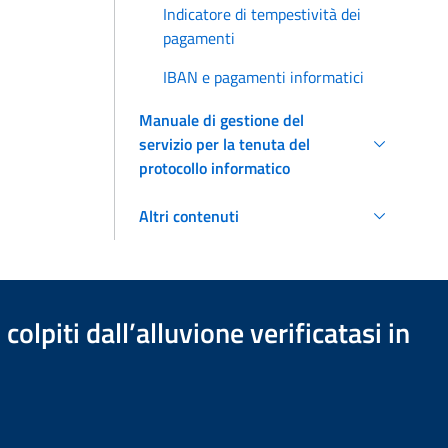
Indicatore di tempestività dei
pagamenti
IBAN e pagamenti informatici
Manuale di gestione del
servizio per la tenuta del
protocollo informatico
Altri contenuti
olpiti dall’alluvione verificatasi in