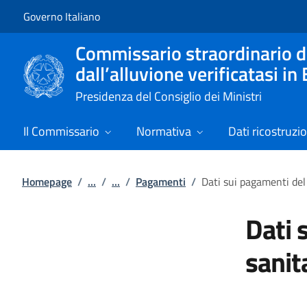
Vai al contenuto
Vai alla navigazione del sito
Governo Italiano
Commissario straordinario di 
dall’alluvione verificatasi 
Presidenza del Consiglio dei Ministri
Il Commissario
Normativa
Dati ricostruzi
Homepage
/
...
/
...
/
Pagamenti
/
Dati sui pagamenti del 
Dati 
sanit