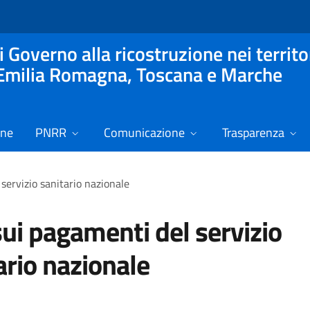
Governo alla ricostruzione nei territor
in Emilia Romagna, Toscana e Marche
one
PNRR
Comunicazione
Trasparenza
servizio sanitario nazionale
sui pagamenti del servizio
ario nazionale